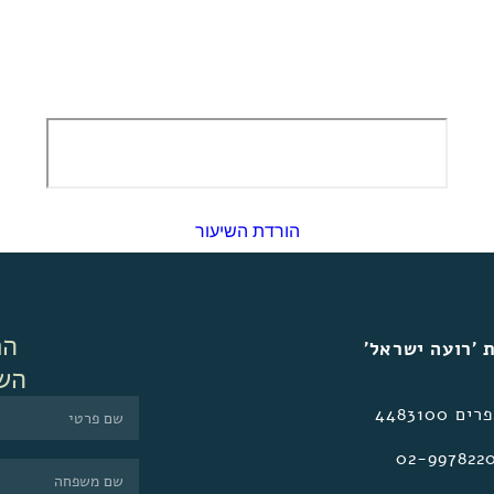
הורדת השיעור
הר
 ׳רועה ישראל׳
הש
 4483100
02-997822