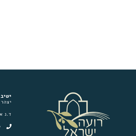
ישיבת
יצהר
ד.נ אפרים
0