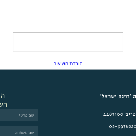
הורדת השיעור
הר
 ׳רועה ישראל׳
הש
 4483100
02-997822