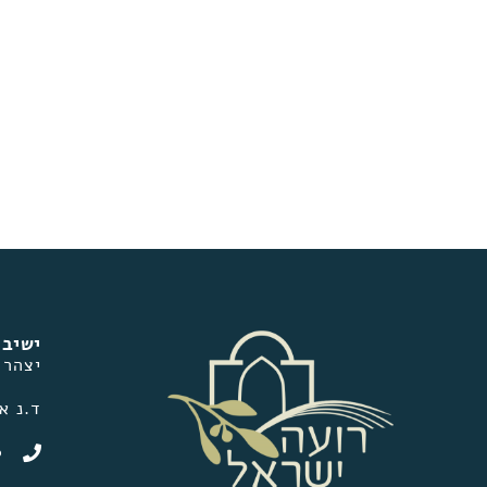
ישיבת
יצהר
ד.נ אפרים
0