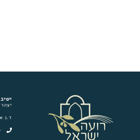
ישיבת
יצהר
ד.נ אפרים
0