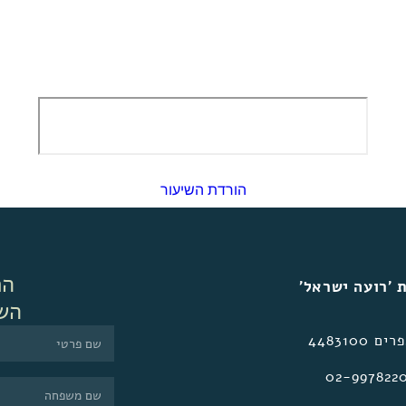
הורדת השיעור
הר
 ׳רועה ישראל׳
הש
 4483100
02-997822