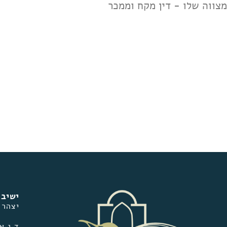
מצווה שלו - דין מקח וממכר
ישיבת
יצהר
ד.נ אפרים