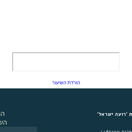
הורדת השיעור
הר
 ׳רועה ישראל׳
הש
 4483100