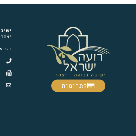
ישיבת
יצהר
ד.נ אפרים
0
1
לתרומות
m