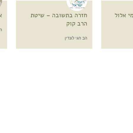
י אלול
חזרה בתשובה – שיטת
א
הרב קוק
ה
הב חגי לונדין